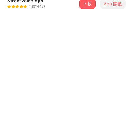
StreetVoice App
下載
App 開啟
大㦡
4.8(1446)
＋ 追蹤
@june890430123
介紹
女生要愛自己喔 不要著迷situationship 會支離破碎
歌詞
那時心像被大雨澆濕但你卻捨不得擦乾
我也不想要任由腦袋回憶那些麻煩
怎麼說呢 怎麼說呢
那些批判有多髒呢
...查看更多
他說我的打扮不像那個女孩