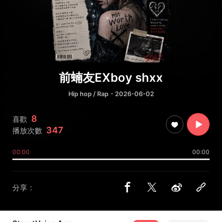
前蝻友EXboy shxx
Hip hop / Rap
・2026-06-02
8
喜歡
347
播放次數
00:00
00:00
分享：