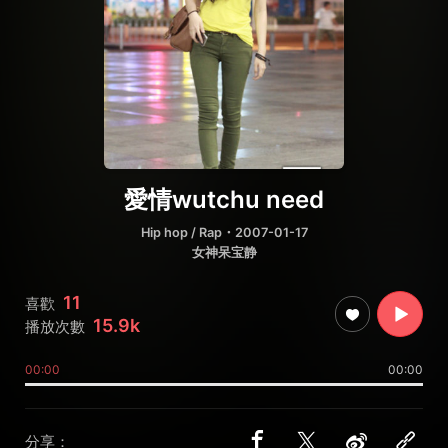
愛情wutchu need
Hip hop / Rap
・2007-01-17
女神呆宝静
11
喜歡
15.9k
播放次數
00:00
00:00
分享：