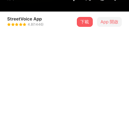
StreetVoice App
下載
App 開啟
天王星Uranu$
4.8(1446)
＋ 追蹤
@joeslowlyman
介紹
一年前的demo,thankz Koko
歌詞
愛情wut you need
詞曲：天王星Uranu$
編曲：天王星Uranu$