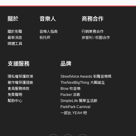
關於
音樂人
商務合作
關於街聲
音樂人指南
行銷業務合作
最新消息
街托邦
非營利 / 校園合作
媒體工具
支援服務
品牌
隱私權保護政策
StreetVoice Awards 街聲音樂獎
著作權保護措施
TheNextBigThing 大團誕生
會員服務條款
Blow 吹音樂
免責聲明
Packer 派歌
幫助中心
SimpleLife 簡單生活節
ParkPark Carnival
一起比 YEAH 吧