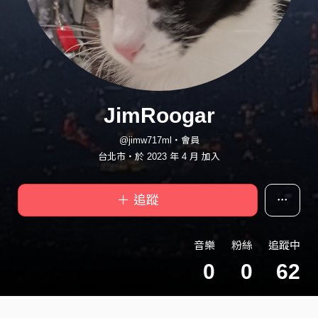
JimRoogar
@jimw717ml・會員
台北市・於 2023 年 4 月 加入
＋ 追蹤
音樂
粉絲
追蹤中
0
0
62