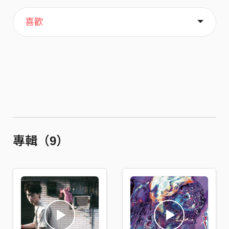
主頁
歌單
關於
喜歡
專輯（9）