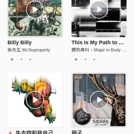
Billy Billy
This Is My Path to Fury
無先生 Mr.Noproperty
體熊專科。Major in Body Bear
失去妳和我自己 Kuroshio Current
箱子