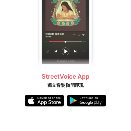
StreetVoice App
獨立音樂 隨開即現