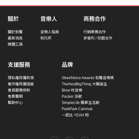
關於
音樂人
商務合作
關於街聲
音樂人指南
行銷業務合作
最新消息
街托邦
非營利 / 校園合作
媒體工具
支援服務
品牌
隱私權保護政策
StreetVoice Awards 街聲音樂獎
著作權保護措施
TheNextBigThing 大團誕生
會員服務條款
Blow 吹音樂
免責聲明
Packer 派歌
幫助中心
SimpleLife 簡單生活節
ParkPark Carnival
一起比 YEAH 吧