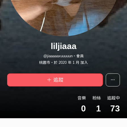
liljiaaa
@jiaaaaaxuuuuun・會員
桃園市・於 2020 年 1 月 加入
＋ 追蹤
音樂
粉絲
追蹤中
0
1
73