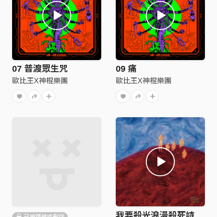
07 普渡眾生咒
09 痛
歐比王X神棍樂團
歐比王X神棍樂團
我要殺光浪漫殺死詩
已被隱藏或刪除