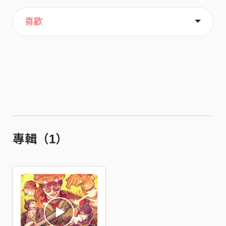
主頁
歌單
關於
喜歡
專輯（1）