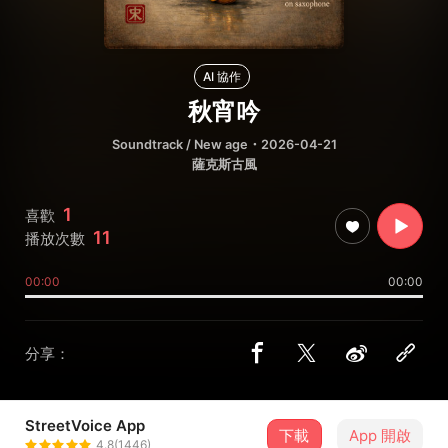
AI 協作
秋宵吟
Soundtrack / New age
・2026-04-21
薩克斯古風
1
喜歡
11
播放次數
00:00
00:00
分享：
StreetVoice App
下載
App 開啟
小圭
4.8(1446)