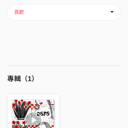
主頁
歌單
關於
喜歡
專輯（1）