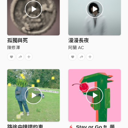
孤獨與死
漫漫長夜
陳修澤
阿蘭 AC
路途中撞壞的車
Stay or Go ft. 趙廣絜 KJ