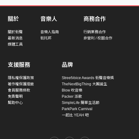
關於
音樂人
商務合作
關於街聲
音樂人指南
行銷業務合作
最新消息
街托邦
非營利 / 校園合作
媒體工具
支援服務
品牌
隱私權保護政策
StreetVoice Awards 街聲音樂獎
著作權保護措施
TheNextBigThing 大團誕生
會員服務條款
Blow 吹音樂
免責聲明
Packer 派歌
幫助中心
SimpleLife 簡單生活節
ParkPark Carnival
一起比 YEAH 吧