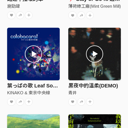
施勁瑋
薄荷綠工廠(Mint Green Mill)
葉っぱの歌 Leaf Song / 葉子歌
黑夜中的溫柔(DEMO)
KINAKO & 東京中央線
青井