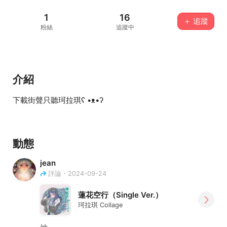
1
16
＋ 追蹤
粉絲
追蹤中
介紹
下載街聲只聽珂拉琪ʕ •ᴥ•ʔ
動態
jean
評論・2024-09-24
蓮花空行（Single Ver.）
珂拉琪 Collage