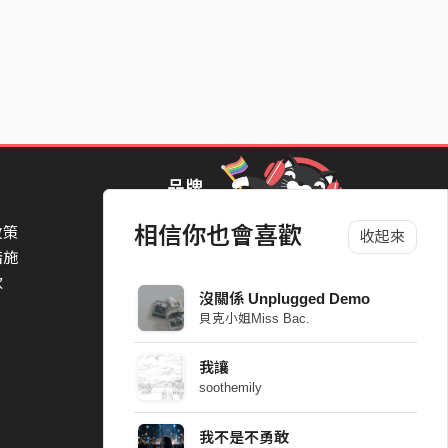
品牌
相信你也會喜歡
政策
StreetVoice Awards 街聲音樂獎
收起來
措施
TheNextBigThing 大團誕生
款
Blow 吹音樂
沒關係 Unplugged Demo
Packer 派歌
貝克小姐Miss Bac.
SimpleLife 簡單生活節
ParkPark Carnival
我讓
一起比 YEAH 吧
soothemily
我不是不勇敢