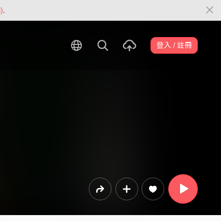
)
.
登入 / 註冊