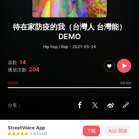
待在家防疫的我（台灣人 台灣能）
DEMO
Hip hop / Rap
・2021-05-24
14
喜歡
204
播放次數
00:00
00:00
分享：
StreetVoice App
下載
App 開啟
聖誕家婕🎄
4.8(1446)
＋ 追蹤
@jacqueline1225