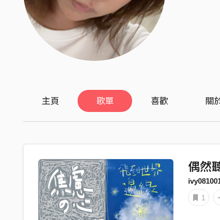
主頁
歌單
喜歡
關
偶然
ivy08100
1