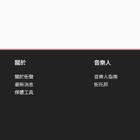
關於
音樂人
關於街聲
音樂人指南
最新消息
街托邦
媒體工具