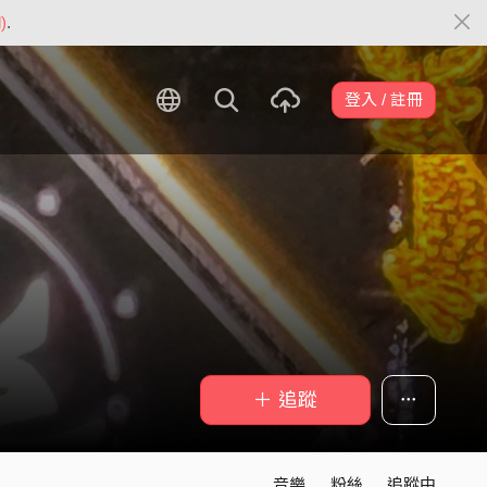
)
.
登入 / 註冊
＋ 追蹤
音樂
粉絲
追蹤中