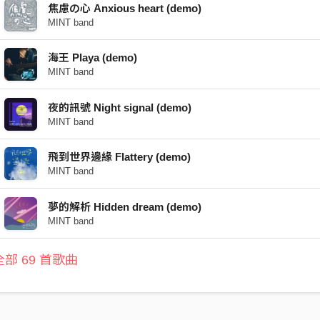
焦慮の心 Anxious heart (demo)
MINT band
海王 Playa (demo)
MINT band
夜的訊號 Night signal (demo)
MINT band
飛到世界邊緣 Flattery (demo)
MINT band
夢的解析 Hidden dream (demo)
MINT band
部 69 首歌曲