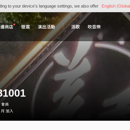
ing to your device's language settings, we also offer
English (Global
周邊商店
徵選
演出活動
派歌
吹音樂
81001
1・會員
2 月 加入