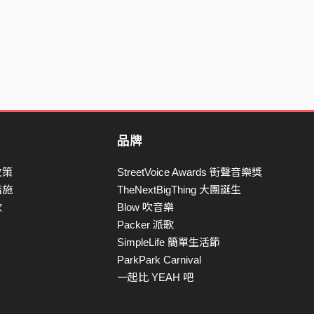
品牌
政策
StreetVoice Awards 街聲音樂獎
措施
TheNextBigThing 大團誕生
款
Blow 吹音樂
Packer 派歌
SimpleLife 簡單生活節
ParkPark Carnival
一起比 YEAH 吧