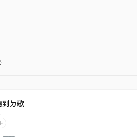
於
聽到ㄉ歌
1