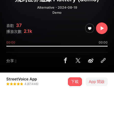
Alternative
・2024-08-19
Demo
37
喜歡
2.1k
播放次數
00:00
00:00
分享：
StreetVoice App
下載
App 開啟
MINT band
4.8(1446)
＋ 追蹤
@mintband0919