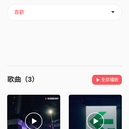
主頁
關於
喜歡
歌曲（3）
全部播放