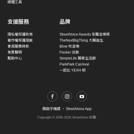
媒體工具
支援服務
品牌
隱私權保護政策
StreetVoice Awards 街聲音樂獎
著作權保護措施
TheNextBigThing 大團誕生
會員服務條款
Blow 吹音樂
免責聲明
Packer 派歌
幫助中心
SimpleLife 簡單生活節
ParkPark Carnival
一起比 YEAH 吧
開啟手機版
・
StreetVoice App
Copyright © 2006-2026 StreetVoice 街聲.