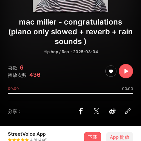
mac miller - congratulations
(piano only slowed + reverb + rain
sounds )
Hip hop / Rap
・2025-03-04
6
喜歡
436
播放次數
00:00
00:00
分享：
StreetVoice App
下載
App 開啟
毛瑞琳
4.8(1446)