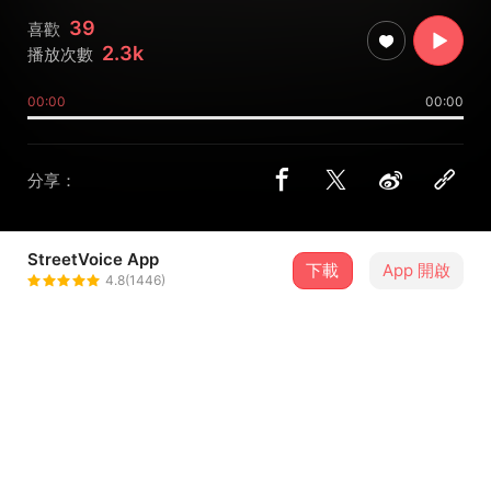
39
喜歡
2.3k
播放次數
00:00
00:00
分享：
StreetVoice App
下載
App 開啟
蘇裔非
4.8(1446)
＋ 追蹤
@ifeisu
歌詞
欸今天下雨還這麼多人來？