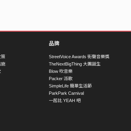
品牌
政策
StreetVoice Awards 街聲音樂獎
措施
TheNextBigThing 大團誕生
款
Blow 吹音樂
Packer 派歌
SimpleLife 簡單生活節
ParkPark Carnival
一起比 YEAH 吧