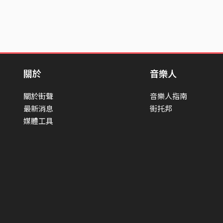
關於
音樂人
關於街聲
音樂人指南
最新消息
街托邦
媒體工具