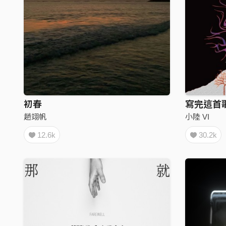
初春
寫完這首
趙翊帆
小陸 VI
12.6k
30.2k