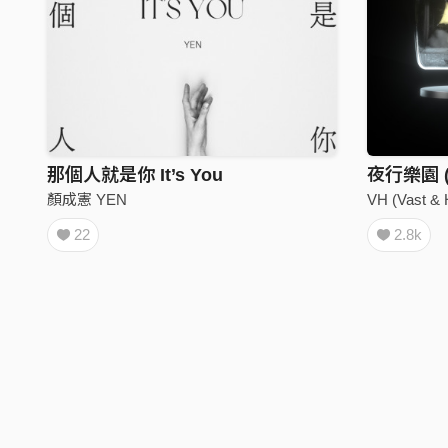
那個人就是你 It’s You
夜行樂園 (Ni
顏成憲 YEN
VH (Vast & 
22
2.8k