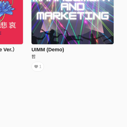
Ver.）
UIMM (Demo)
哲
1