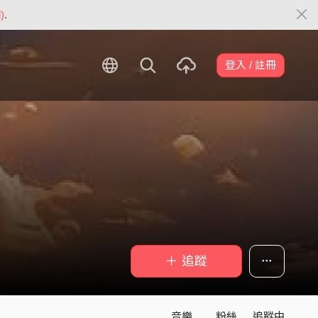
)
.
登入 / 註冊
＋ 追蹤
音樂
粉絲
追蹤中