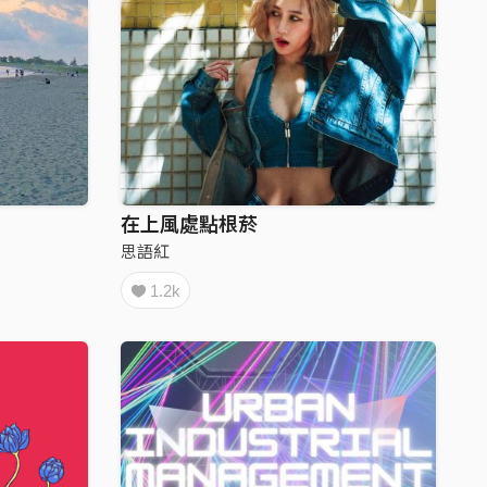
在上風處點根菸
思語紅
1.2k