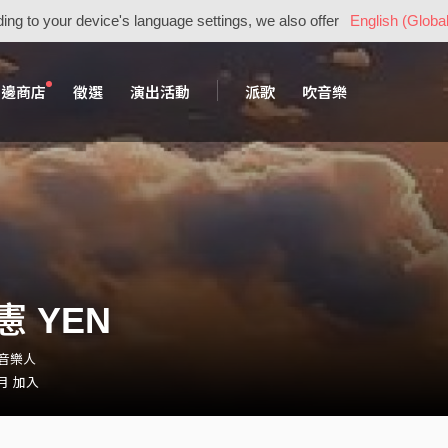
ing to your device's language settings, we also offer
English (Global
周邊商店
徵選
演出活動
派歌
吹音樂
憲 YEN
1・音樂人
 月 加入