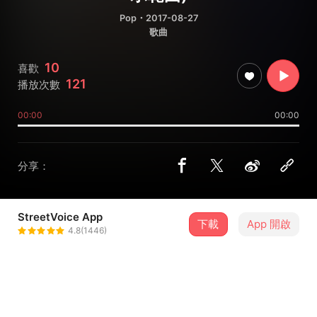
Pop
・2017-08-27
歌曲
10
喜歡
121
播放次數
00:00
00:00
分享：
StreetVoice App
下載
App 開啟
Hoskey
4.8(1446)
＋ 追蹤
@hoskey