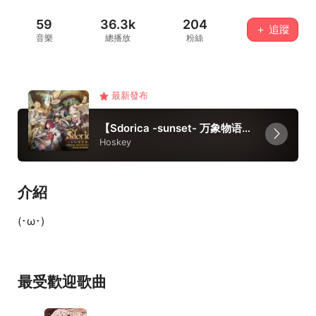
59
36.3k
204
＋ 追蹤
音樂
總播放
粉絲
最新發布
【Sdorica -sunset- 万象物语】主题歌
Hoskey
介紹
(･ω･)
最受歡迎歌曲