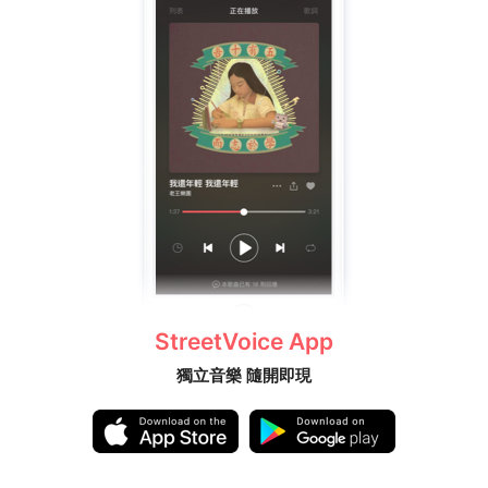
StreetVoice App
獨立音樂 隨開即現