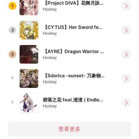
【Project DIVA】花舞月詠譚 feat. 巡音ルカ
1
Hoskey
【CYTUS】Her Sword feat. 巡音ルカ
2
Hoskey
【AYRE】Dragon Warrior -Rebirth-【Demo】
3
Hoskey
【Sdorica -sunset- 万象物语】主题歌
4
Hoskey
碧落之花 feat.渣渣 ( Endless Journey )
5
Hoskey
查看更多