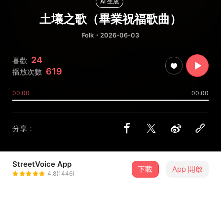
AI 生成
土壤之歌（畢業祝福歌曲）
Folk
・2026-06-03
24
喜歡
619
播放次數
00:00
00:00
分享：
StreetVoice App
下載
App 開啟
hikoho
4.8(1446)
＋ 追蹤
@hikoho