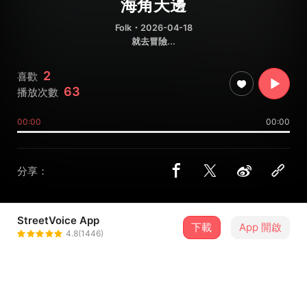
海角天邊
Folk
・2026-04-18
就去冒險...
2
喜歡
63
播放次數
00:00
00:00
分享：
StreetVoice App
下載
App 開啟
周軒
4.8(1446)
＋ 追蹤
@heartbreakgreenwhat