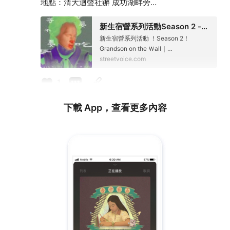
地點：清大迴聲社辦 成功湖畔旁
日期：2024/04/20（Sat.)
新生宿營系列活動Season 2 -
*18:30入場
等等要不要吃麥當勞
新生宿營系列活動 ！Season 2！
*19:00開演
Grandson on the Ｗall｜
活動免門票，敬請提早入場
murmurblurblur｜工一計劃地點：清大
streetvoice.com
#plana
#postrock
#indierock
#nthu
#nthuecho
#mc
迴聲社辦內 成功湖畔旁日期：
donalds
2024/04/20*18:30入場*19:
1
https://streetvoice.com/venue/activities/6014/
下載 App，查看更多內容