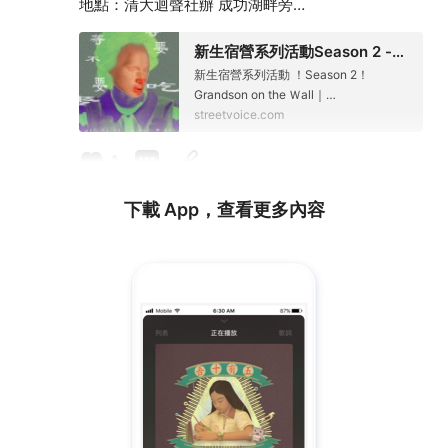
地點：清大迴聲社辦 成功湖畔旁
日期：2024/04/20（Sat.)
新生宿營系列活動Season 2 -
*18:30入場
等等要不要吃麥當勞
新生宿營系列活動 ！Season 2！
*19:00開演
Grandson on the Ｗall｜
活動免門票，敬請提早入場
murmurblurblur｜工一計劃地點：清大
streetvoice.com
#plana
#postrock
#indierock
#nthu
#nthuecho
#mc
迴聲社辦內 成功湖畔旁日期：
donalds
2024/04/20*18:30入場*19:
1
https://streetvoice.com/venue/activities/6014/
下載 App，查看更多內容