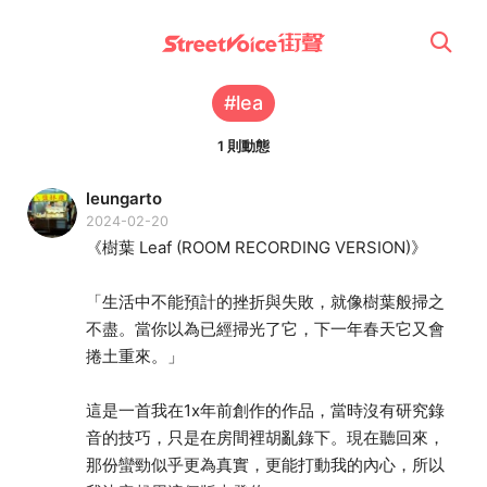
#lea
1 則動態
leungarto
2024-02-20
《樹葉 Leaf (ROOM RECORDING VERSION)》
「生活中不能預計的挫折與失敗，就像樹葉般掃之
不盡。當你以為已經掃光了它，下一年春天它又會
捲土重來。」
這是一首我在1x年前創作的作品，當時沒有研究錄
音的技巧，只是在房間裡胡亂錄下。現在聽回來，
那份蠻勁似乎更為真實，更能打動我的內心，所以