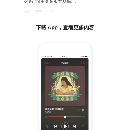
我決定起用這個版本發佈。
曲 / 詞 / 編: leungarto
下載 App，查看更多內容
我的風箏給樹葉纏住 纏住我撇不開
我苦苦哀喚它放過我 沒有熱烈期待
誰沒看過 誰沒看過我
誰沒看過 誰沒看過落葉
挫折荊棘就是樹葉 實在太多擋不到
我盡力去掃走 可惜春天它又再復蘇
綠油油 似空氣包裹我身
Oh leaf Oh leaf 即管落下吧 我甚麼都不怕
Oh leaf Oh leaf 用盡力抵銷這催化
也可以 讓我苟喘