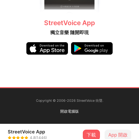
MV Production:
導演 Director: leungarto
攝影指導 Director of Photography: JonnyC
StreetVoice App
演員 Actor: leungarto
獨立音樂 隨開即現
剪輯 Editor: leungarto
Spotify:
https://open.spotify.com/artist/24s0EA2F8Ahkk
PtLsZkut7?si=iqcsP55hRd67ggn-ddfDcw
Apple Music:
https://music.apple.com/hk/artist/leungarto/1611
408897?ls
KKbox:
https://kkbox.fm/AP3qKO
Copyright © 2006-2026 StreetVoice 街聲.
Bandcamp:
https://leungarto.bandcamp.com/
Streetvoice 街聲:
開啟電腦版
https://streetvoice.com/leungarto
YouTube Channel:
StreetVoice App
https://www.youtube.com/channel/UCneOFxFB
下載
App 開啟
4.8(1446)