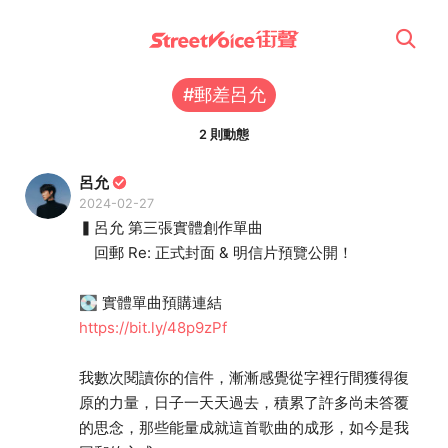
#郵差呂允
2 則動態
呂允
2024-02-27
▍呂允 第三張實體創作單曲
回郵 Re: 正式封面 & 明信片預覽公開！
💽 實體單曲預購連結
https://bit.ly/48p9zPf
我數次閱讀你的信件，漸漸感覺從字裡行間獲得復
原的力量，日子一天天過去，積累了許多尚未答覆
的思念，那些能量成就這首歌曲的成形，如今是我