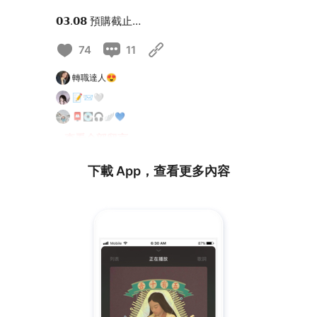
𝟬𝟯.𝟬𝟴 預購截止
𝟬𝟯.𝟭𝟰 正式發行
74
11
＊實體單曲內附隨機呂允回郵明信片組＊
轉職達人😍
＊預購版本含限定流水編號＊
📝📨🤍
📮💽🎧🪽💙
📝 曲目
…查看全部留言
1. 回郵 Re:
2. 回郵 Re: (Inst.)
下載 App，查看更多內容
-
添翼創越工作室 為夢想裝上翅膀
#呂允
#LuYun
#回郵
#Re
:
#新單曲
#實體預購
#郵差呂允
#轉職達人