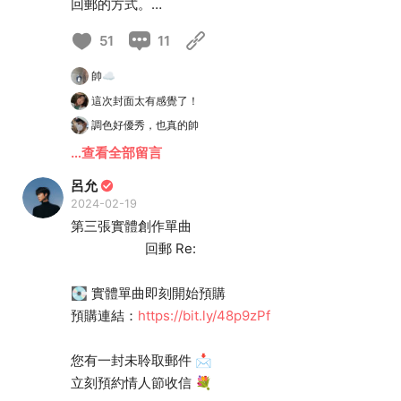
回郵的方式。
就算距離再遠，也期待與珍視的人一起長久共讀下
51
11
去。
𝟬𝟯.𝟬𝟴 預購截止
帥☁️
𝟬𝟯.𝟭𝟰 正式發行
這次封面太有感覺了！
📩 附隨機回郵明信片組
調色好優秀，也真的帥
這次的實體單曲，共挑選了四款不同呂允照片的明
…查看全部留言
信片，
一張單曲內附其中的隨機兩張，一起來互相回郵
呂允
吧！
2024-02-19
第三張實體創作單曲
＊預購版本含限定流水編號＊
回郵 Re:
📝 曲目
1. 回郵 Re:
💽 實體單曲即刻開始預購
2. 回郵 Re: (Inst.)
預購連結：
https://bit.ly/48p9zPf
-
#呂允
#LuYun
#回郵
#Re
:
#新單曲
您有一封未聆取郵件 📩
#實體預購
#郵差呂允
#轉職達人
#正式封面
立刻預約情人節收信 💐