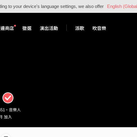
ing to your device's language settings, we also offer
English (Global
周邊商店
徵選
演出活動
派歌
吹音樂
1451・音樂人
 月 加入