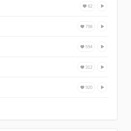
62
798
594
312
920