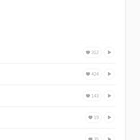
312
424
143
19
35