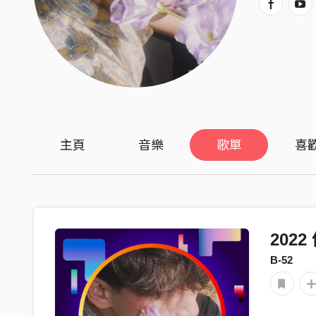
主頁
音樂
歌單
喜
202
B-52