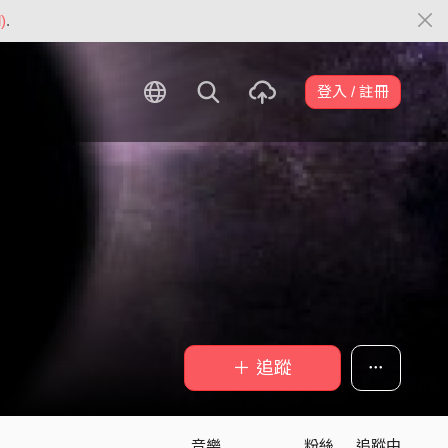
)
.
登入 / 註冊
＋ 追蹤
音樂
粉絲
追蹤中