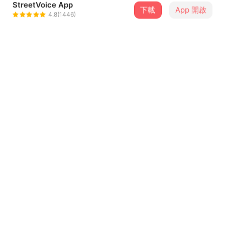
StreetVoice App
下載
App 開啟
滾動糯米 Rommy Rollin
4.8(1446)
＋ 追蹤
@Rommyrollin
介紹
「感謝你伸出手，
讓我明白愛的存在。」
All about Credit
製作人Producer｜29 Groove
...查看更多
詞Lyricist｜陳彥妤、謝昱偉
曲Composer｜陳彥妤、謝昱偉
歌詞
編曲Arrangement｜Mixtape Seoul
混音工程師Mixing Engineer｜29 Groove
（一起逃到世界末日）
母帶後期工程師Mastering Engineer｜29 Groove