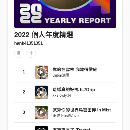
2022 個人年度精選
hank41351351
你站在雲林 我輸得徹底
1
Diiton滴燙
這樣真的好嗎 ft.7Drip
2
xxslowly34
就算你的世界烏雲密佈 In Mist
3
東波 EastWave
不准再哭了 (Demo)