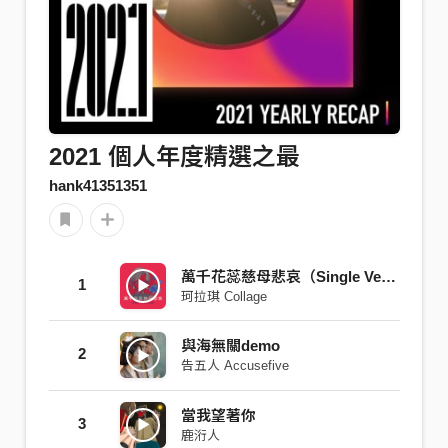
2021 個人年度精選之最
hank41351351
萬千花蕊慈母悲哀（Single Ver.）
1
珂拉琪 Collage
與海無關demo
2
告五人 Accusefive
當我望著你
3
鹿洐人