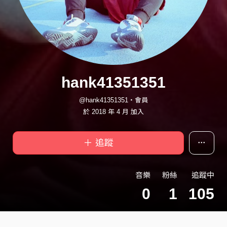
hank41351351
@hank41351351・會員
於 2018 年 4 月 加入
＋ 追蹤
音樂
粉絲
追蹤中
0
1
105