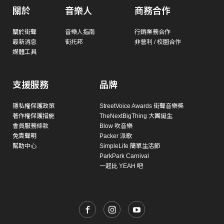
關於
音樂人
商務合作
關於街聲
音樂人指南
行銷業務合作
最新消息
街托邦
非營利 / 校園合作
媒體工具
支援服務
品牌
隱私權保護政策
StreetVoice Awards 街聲音樂獎
著作權保護措施
TheNextBigThing 大團誕生
會員服務條款
Blow 吹音樂
免責聲明
Packer 派歌
幫助中心
SimpleLife 簡單生活節
ParkPark Carnival
一起比 YEAH 吧