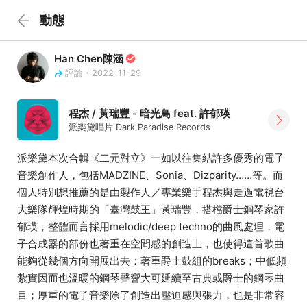
動態
Han Chen陳涵
評論・2022-11-29
程杰 / 黃瑞豐 - 暗光鳥 feat. 許郁瑛
派樂黛唱片 Dark Paradise Records
派樂黛本次合輯《二元對立》一如以往集結許多優秀的電子
音樂創作人，包括MADZINE、Sonia、Dizparity……等。而
個人特別想推薦的是由製作人／專業樂手程杰與走過電視台
大樂隊輝煌時期的「臺灣鼓王」黃瑞豐，搭檔爵士鋼琴家許
郁瑛，整體而言採用melodic/deep techno的曲風處理，電
子合成器的部份也著重在空間感的創造上，也使得這首歌曲
能夠從幾個方向開展出去：著重爵士鼓組的breaks；中低頻
紮實因而也溫暖的鋼琴聲響大可延續至古典或爵士的鋼琴曲
目；厚重的電子音樂除了創造出壓迫感與張力，也是非常容