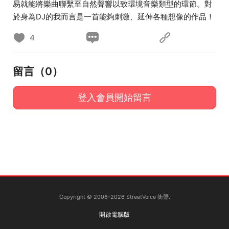
易就能將樂曲聯繫至自然聲響以致環境音樂類型的環節。對
於身為DJ的我而言是一首能夠刺激、延伸各種想像的作品！
4
留言（
0
）
登入會員開始留言
Copyright © 2006-2026 StreetVoice 街聲.
開啟電腦版