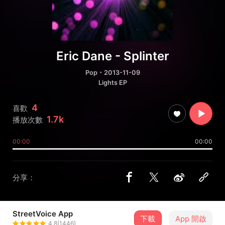
Eric Dane - Splinter
Pop
・2013-11-09
Lights EP
4
喜歡
1.7k
播放次數
00:00
00:00
分享：
StreetVoice App
下載
App 開啟
ERIC DANE
4.8(1446)