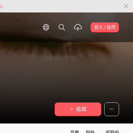
)
.
登入 / 註冊
＋ 追蹤
音樂
粉絲
追蹤中