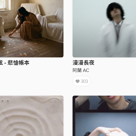
 - 悲愴帳本
漫漫長夜
阿蘭 AC
303