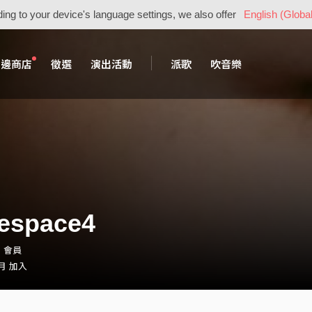
ing to your device's language settings, we also offer
English (Global
周邊商店
徵選
演出活動
派歌
吹音樂
espace4
5・會員
 月 加入