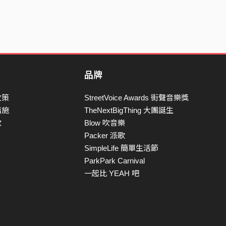
品牌
政策
StreetVoice Awards 街聲音樂獎
措施
TheNextBigThing 大團誕生
款
Blow 吹音樂
Packer 派歌
SimpleLife 簡單生活節
ParkPark Carnival
一起比 YEAH 吧