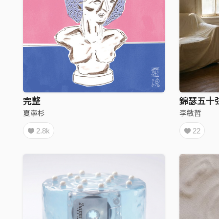
完整
錦瑟五十弦
夏寧杉
李敏哲
2.8k
22