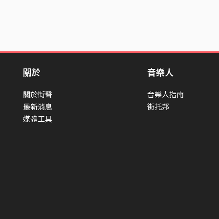
關於
音樂人
關於街聲
音樂人指南
最新消息
街托邦
媒體工具