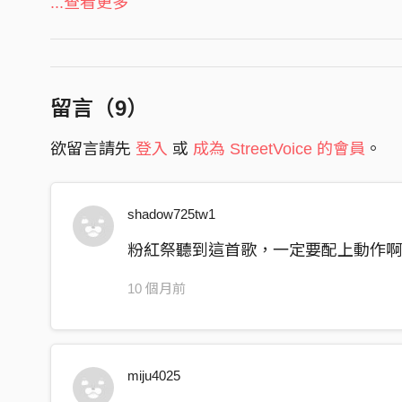
...查看更多
搭配幽默風趣的歌曲風格，好樂團力邀郭佩萱導
你知道我的 nose 很 noisy
上，好樂團也有所突破，除了睽違多年終於由團員
還是願意睡在一起
同在 MV 中舞動。
我每天打呼
留言（
9
）
旁邊有一起演奏的你
瓊文表示：「不論鼻子大或小、會不會打呼、有
得被稱呼北鼻！」
欲留言請先
登入
或
成為 StreetVoice 的會員
。
你看著鼻子叫我北鼻
你說它 maybe 是個美鼻
就算和山一樣高
shadow725tw1
高得像剛才那顆音
粉紅祭聽到這首歌，一定要配上動作
你看著鼻子叫我北鼻
10 個月前
你說它 maybe 是個美鼻
這是個黃金比例
搭配你愛的大眼睛
miju4025
喔 baby it’s glowing