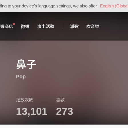
ing to your device's language settings, we also offer
English (Global
周邊商店
徵選
演出活動
派歌
吹音樂
鼻子
Pop
播放次數
喜歡
13,101
273