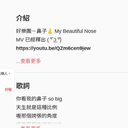
介紹
好樂團－鼻子👃 My Beautiful Nose
MV 已經釋出 ( ͡° ͜ʖ ͡°)
https://youtu.be/QZm6cen9jew
〈鼻子〉以瓊文自身從小被人講到大的大鼻子為
...查看更多
的大鼻子，擺脫容貌焦慮找到自信！
音樂人，
！
瓊文說自己子高又尖的鼻子常常被誤會有整形墊
歌詞
好喔
等問題也讓人困擾。長大後的瓊文慢慢懂得欣賞
你看我的鼻子 so big
擁有這麼挺拔的鼻子是一件值得驕傲的事！
天生就是這種比例
〈鼻子〉歌詞中滿巧思，除了副歌用「北鼻 (Baby
喔那個誇張的角度
堅硬的鼻子，也使用了不少跟 Nose 有關的英
連面膜都會被戳出去