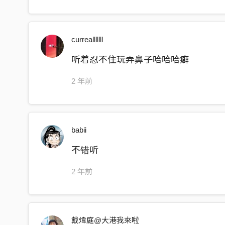
就算和山一樣高
高得像剛才那顆音
currealllllll
你看著鼻子叫我北鼻
你說它 maybe 是個美鼻
听着忍不住玩弄鼻子哈哈哈癖
這是個黃金比例
2 年前
搭配你愛的大眼睛
喔 even if it’s bleeding
喔 baby just keep breathing
babii
我從來不怕被看輕
不错听
因為我用我的鼻子 看你
2 年前
I have a nose for singing
So just stop putting your nose in
我根本不需要擔心
戴煒庭@大港我來啦