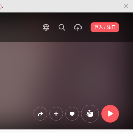
)
.
登入 / 註冊