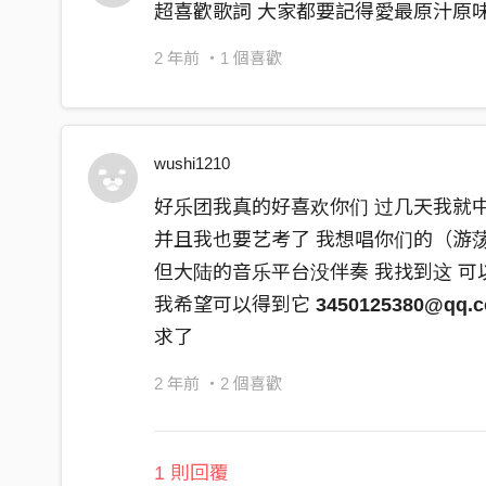
超喜歡歌詞 大家都要記得愛最原汁原味
喔 baby keep breathing
我從來不需要逃避
2 年前
・1 個喜歡
因為我和我的鼻子 夠挺
你看我的鼻子 so big
wushi1210
天生就是銅牆鐵壁
喔這個誇張的硬度
好乐团我真的好喜欢你们 过几天我就
能突破的只剩鎧巨
并且我也要艺考了 我想唱你们的（游
但大陆的音乐平台没伴奏 我找到这 可
你知道我的 nose 很 noisy
我希望可以得到它
3450125380@qq.
衛生紙總堆得滿地
求了
有時候瘋狂流鼻涕
旁邊有正在過敏的你
2 年前
・2 個喜歡
你看著鼻子叫我北鼻
你說它 maybe 是個美鼻
1 則回覆