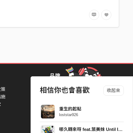
品牌
相信你也會喜歡
政策
StreetVoice Awards 街聲音樂獎
收起來
措施
TheNextBigThing 大團誕生
款
Blow 吹音樂
重生的起點
Packer 派歌
loststar926
SimpleLife 簡單生活節
ParkPark Carnival
哪久轉來呀 feat.葉美妹 Until I see you next time feat. Yeh Mei May