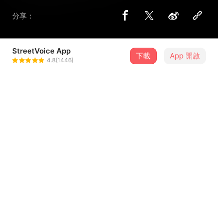
分享：
StreetVoice App
下載
App 開啟
Amber
4.8(1446)
＋ 追蹤
@glory10250009
歌詞
詞：Mith、Amber、阿美族古調
曲：阿美族古調、Amber
Wawa no Amis a kako
怎麼在都市裡迷路
...查看更多
Cima ko nganagan no miso
也說不出