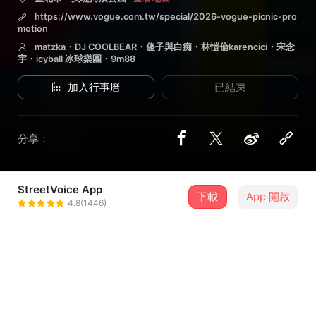
https://www.vogue.com.tw/special/2026-vogue-picnic-pro
motion
matzka・DJ COOLBEAR・傻子與白痴・林愷倫karencici・宋念
宇・icyball 冰球樂團・9m88
加入行事曆
已結束
分享：
StreetVoice App
5 位街聲音樂人
下載
App 開啟
4.8(1446)
matzka
＋ 追蹤
@paiwanmatzka
傻子與白痴
＋ 追蹤
@FoolAndIdiotBand