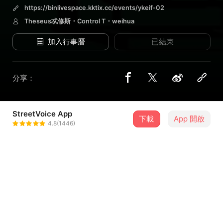
https://binlivespace.kktix.cc/events/ykeif-02
Theseus忒修斯・Control T・weihua
加入行事曆
已結束
分享：
StreetVoice App
3 位街聲音樂人
下載
App 開啟
4.8(1446)
Theseus忒修斯
＋ 追蹤
@Theseus_tw
Control T
＋ 追蹤
@ControlT