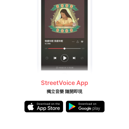
StreetVoice App
獨立音樂 隨開即現