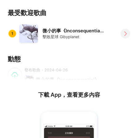
si=CLKyfJGFbeBsll9e
最受歡迎歌曲
Spotify：
https://open.spotify.com/track/0VgZBTR771lUjHCniqL
MF1?
微小的事《Inconsequential》
1
si=p4bx65FuQsuxeeksFxVGzg&context=spotify%3Aal
擊敗星球 Gibyplanet
bum%3A0dFOeZiSboABd63o1jMmvf
動態
發布歌曲・2024-04-26
微小的事《Inconsequential》
下載 App，查看更多內容