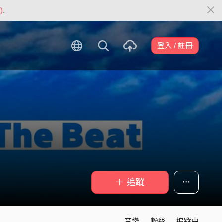
)
.
登入 / 註冊
＋ 追蹤
音樂
粉絲
追蹤中