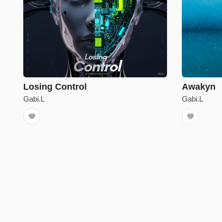
Losing Control
Awakyn
Gabi.L
Gabi.L