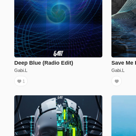
Deep Blue (Radio Edit)
Save Me 
Gabi.L
Gabi.L
1