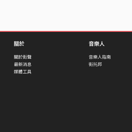
關於
音樂人
關於街聲
音樂人指南
最新消息
街托邦
媒體工具