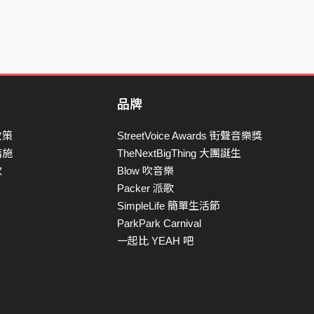
品牌
政策
StreetVoice Awards 街聲音樂獎
措施
TheNextBigThing 大團誕生
款
Blow 吹音樂
Packer 派歌
SimpleLife 簡單生活節
ParkPark Carnival
一起比 YEAH 吧