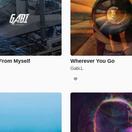
From Myself
Wherever You Go
Gabi.L