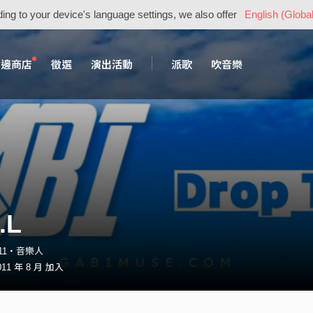
ing to your device's language settings, we also offer
English (Global
周邊商店
徵選
演出活動
派歌
吹音樂
.L
c111・音樂人
11 年 8 月 加入