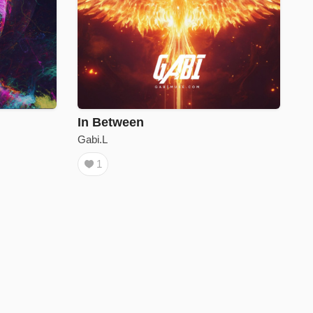
In Between
Gabi.L
1