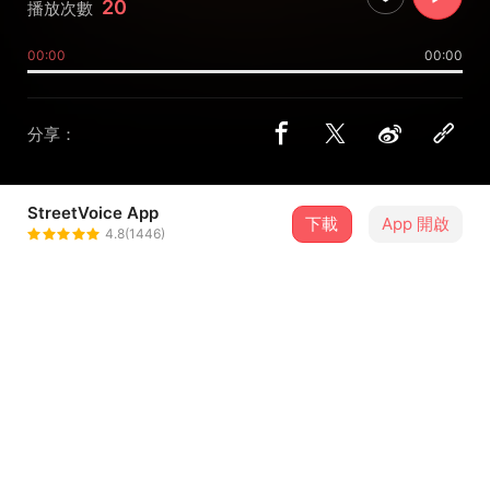
20
播放次數
00:00
00:00
分享：
StreetVoice App
下載
App 開啟
Gabi.L
4.8(1446)
＋ 追蹤
@gabimusic111
介紹
有時候創作不是突破，而是歸位。
把複雜的想法放下，重新聽見最初讓我心動的聲音。