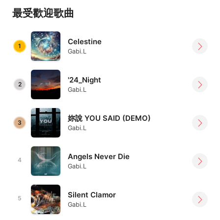
最受歡迎歌曲
Celestine
1
Gabi.L
'24_Night
2
Gabi.L
妳說 YOU SAID (DEMO)
3
Gabi.L
Angels Never Die
4
Gabi.L
Silent Clamor
5
Gabi.L