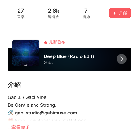
27
2.6k
7
＋ 追蹤
音樂
總播放
粉絲
最新發布
Deep Blue (Radio Edit)
Gabi.L
介紹
Gabi.L / Gabi Vibe
Be Gentle and Strong.
🛠
gabi.studio@gabimuse.com
🎁 Free Downloads join my Patreon
...查看更多