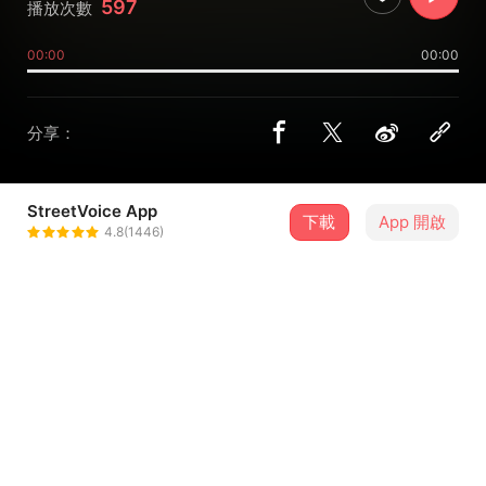
597
播放次數
00:00
00:00
分享：
StreetVoice App
下載
App 開啟
Gabi.L
4.8(1446)
＋ 追蹤
@gabimusic111
介紹
Light of City
若要看到天青色的天空，