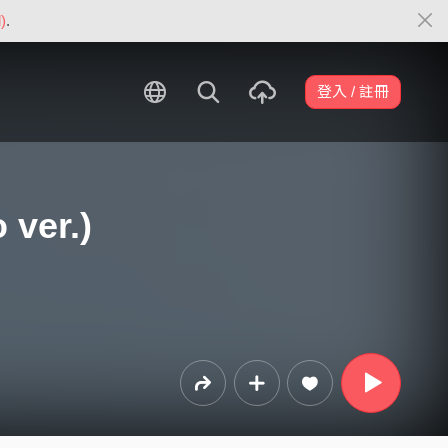
)
.
登入 / 註冊
ver.)