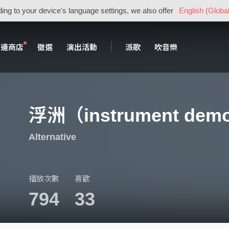
ing to your device's language settings, we also offer
English (Global
周邊商店
徵選
演出活動
派歌
吹音樂
浮洲（instrument demo 
Alternative
播放次數
喜歡
794
33