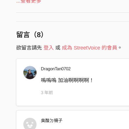
C
...查看更多
積雨雲 獨佔日出
豢養 頹唐
滋生黴菌
留言（
8
）
青春 失序怠速
欲留言請先
登入
或
成為 StreetVoice 的會員
。
耽溺 輕狂
不服輸
DragonTan0702
O
嗚嗚嗚 加油啊啊啊啊！
你是汪洋裡的浮球，懼怕平庸，懼怕，在潮起潮
淡，載浮，沐浴日光，載沉，深淵中，踽踽獨行
3 年前
痛恨自己的優柔寡斷，和細雨一般，無關痛癢，
繫
想做你的浮洲，想像你，和我，浮洲橋，灰泥磚
臭酸ㄉ襪子
界的光