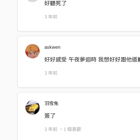
好聽死了
3 年前
askwen
好好感受 午夜夢迴時 我想好好跟他道
3 年前
羽雪兔
簽了
3 年前
・1 個喜歡