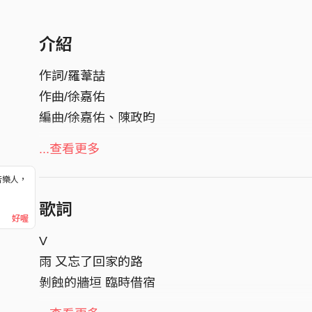
介紹
作詞/羅葦喆
作曲/徐嘉佑
編曲/徐嘉佑、陳政昀
Vocal/羅葦喆
...查看更多
吉他/徐嘉佑、陳政昀
音樂人，
貝斯/蔡佩吟
！
歌詞
爵士鼓/黃磊
好喔
V
錄音/徐嘉佑、陳政昀
雨 又忘了回家的路
混音/徐嘉佑、陳政昀
剝蝕的牆垣 臨時借宿