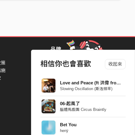
品牌
相信你也會喜歡
政策
StreetVoice Awards 街聲音樂獎
收起來
措施
TheNextBigThing 大團誕生
款
Blow 吹音樂
Love and Peace (ft 洪偉 from Chillsome 秋山) [Nu Metal Remix]
Packer 派歌
Slowing Oscillation (斯洛頻率)
SimpleLife 簡單生活節
ParkPark Carnival
06-起風了
一起比 YEAH 吧
腦體馬戲團 Circus Braintly
Bet You
henÿ