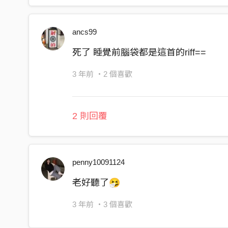
ancs99
死了 睡覺前腦袋都是這首的riff==
3 年前
・2 個喜歡
2 則回覆
penny10091124
老好聽了🤧
3 年前
・3 個喜歡