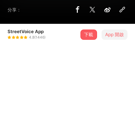
分享：
StreetVoice App
下載
App 開啟
Fi-Né 粉內
4.8(1446)
＋ 追蹤
@finemusic
歌詞
幻覺
Ok?
走過城市的邊緣我以為自己會好一點
原來只是white lie & another pill line
...查看更多
夜晚睡不著的輪迴只是一種對自己靈魂的失控對白