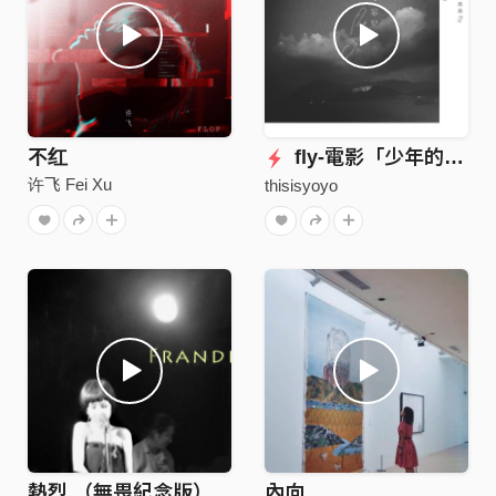
不红
fly-電影「少年的你」片尾曲
许飞 Fei Xu
thisisyoyo
熱烈 （無畏紀念版）
內向