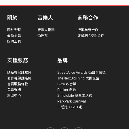
關於
音樂人
商務合作
關於街聲
音樂人指南
行銷業務合作
最新消息
街托邦
非營利 / 校園合作
媒體工具
支援服務
品牌
隱私權保護政策
StreetVoice Awards 街聲音樂獎
著作權保護措施
TheNextBigThing 大團誕生
會員服務條款
Blow 吹音樂
免責聲明
Packer 派歌
幫助中心
SimpleLife 簡單生活節
ParkPark Carnival
一起比 YEAH 吧