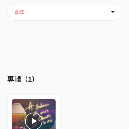
主頁
關於
喜歡
專輯（1）