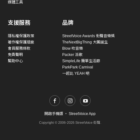
媒體工具
支援服務
品牌
隱私權保護政策
StreetVoice Awards 街聲音樂獎
著作權保護措施
TheNextBigThing 大團誕生
會員服務條款
Blow 吹音樂
免責聲明
Packer 派歌
幫助中心
SimpleLife 簡單生活節
ParkPark Carnival
一起比 YEAH 吧
開啟手機版
・
StreetVoice App
Copyright © 2006-2026 StreetVoice 街聲.