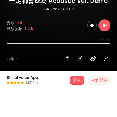
一定都會成為 Acoustic Ver. Demo
Folk
・2023-06-06
34
喜歡
1.3k
播放次數
00:00
00:00
分享：
StreetVoice App
下載
App 開啟
蕨鳴子 fernoiz
4.8(1446)
＋ 追蹤
@fernoiz