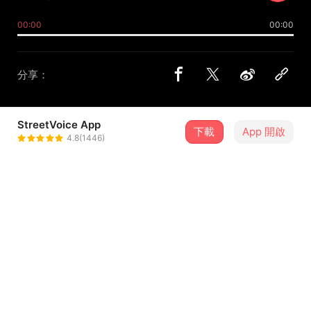
00:00
00:00
分享：
StreetVoice App
下載
App 開啟
羽毛（うもう/罪の羽）
4.8(1446)
＋ 追蹤
@feather_lin
介紹
Original：ひとしずく×やま△
UST：UtauReizo
Edit：羽毛（うもう/罪の羽）