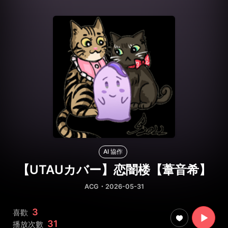
AI 協作
【UTAUカバー】恋闇楼【葦音希】
ACG
・2026-05-31
3
喜歡
31
播放次數