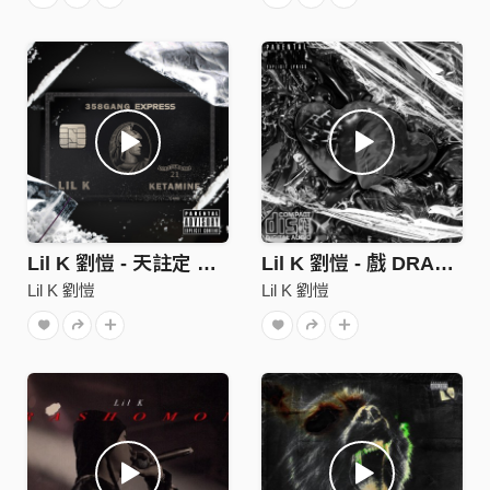
Lil K 劉愷 - 天註定 Destined Ft. ICYBOI (Official Audio) | 出人頭地MIXTAPE.06
Lil K 劉愷 - 戲 DRAMA (Official Audio)
Lil K 劉愷
Lil K 劉愷