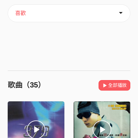
主頁
關於
喜歡
歌曲（35）
全部播放