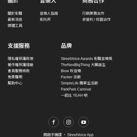
關於
音樂人
商務合作
關於街聲
音樂人指南
行銷業務合作
最新消息
街托邦
非營利 / 校園合作
媒體工具
支援服務
品牌
隱私權保護政策
StreetVoice Awards 街聲音樂獎
著作權保護措施
TheNextBigThing 大團誕生
會員服務條款
Blow 吹音樂
免責聲明
Packer 派歌
幫助中心
SimpleLife 簡單生活節
ParkPark Carnival
一起比 YEAH 吧
開啟手機版
・
StreetVoice App