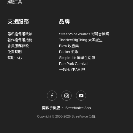
媒體工具
支援服務
品牌
隱私權保護政策
StreetVoice Awards 街聲音樂獎
著作權保護措施
TheNextBigThing 大團誕生
會員服務條款
Blow 吹音樂
免責聲明
Packer 派歌
幫助中心
SimpleLife 簡單生活節
ParkPark Carnival
一起比 YEAH 吧
開啟手機版
・
StreetVoice App
Copyright © 2006-2026 StreetVoice 街聲.