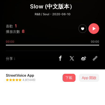
Slow (中文版本）
R&B / Soul
・2020-06-10
1
喜歡
8
播放次數
00:00
00:00
分享：
StreetVoice App
下載
App 開啟
évonlotion
4.8(1446)
＋ 追蹤
@evonlotion