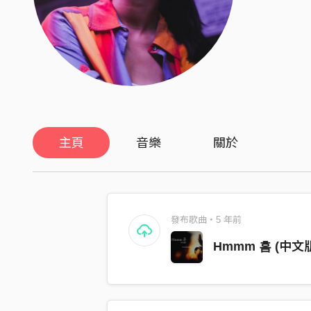
主頁
音樂
關於
發布歌曲・5 年前
Hmmm 흠 (中文