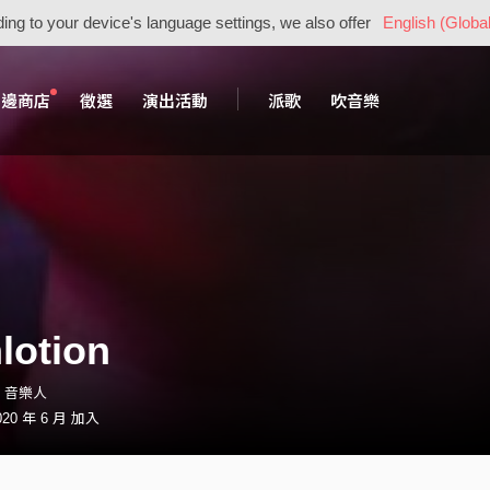
ing to your device's language settings, we also offer
English (Global
周邊商店
徵選
演出活動
派歌
吹音樂
lotion
on・音樂人
20 年 6 月 加入