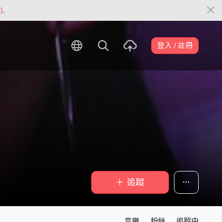
)
.
登入 / 註冊
＋ 追蹤
音樂
粉絲
追蹤中