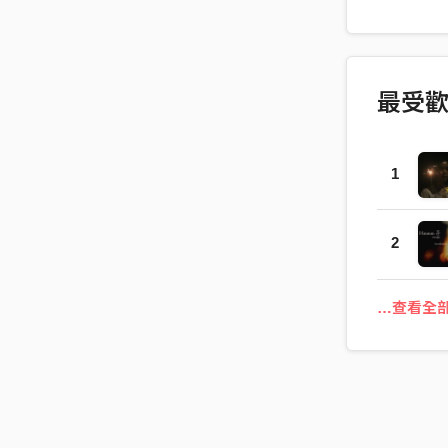
地唱歌吧. 
敢地活著,
最受
1
2
…查看全