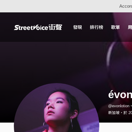
Accord
發現
排行榜
歌單
évon
@evonloti
新加坡・於 20