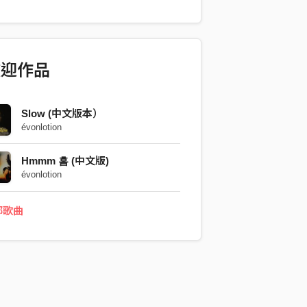
至過去, 至現在, 至未來. 2021, 請继续勇
 朝著各自的終點前進.
歡迎作品
Slow (中文版本）
évonlotion
Hmmm 흠 (中文版)
évonlotion
部歌曲