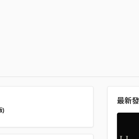
最新
版)