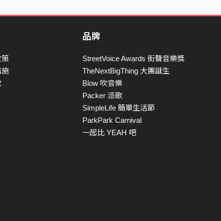
品牌
政策
StreetVoice Awards 街聲音樂獎
措施
TheNextBigThing 大團誕生
款
Blow 吹音樂
Packer 派歌
SimpleLife 簡單生活節
ParkPark Carnival
一起比 YEAH 吧