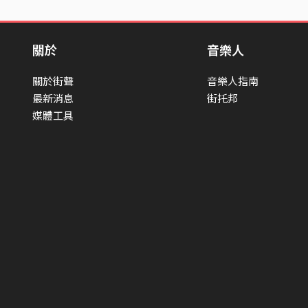
關於
音樂人
關於街聲
音樂人指南
最新消息
街托邦
媒體工具